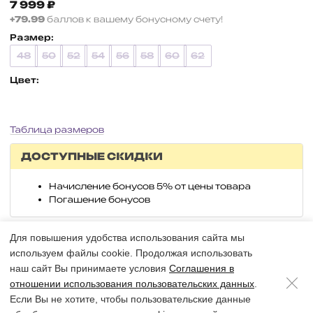
7 999
₽
+79.99
баллов к вашему бонусному счету!
Размер:
48
50
52
54
56
58
60
62
Цвет:
Таблица размеров
ДОСТУПНЫЕ СКИДКИ
Начисление бонусов 5% от цены товара
Погашение бонусов
Для повышения удобства использования сайта мы
Выберите параметры
используем файлы cookie. Продолжая использовать
наш сайт Вы принимаете условия
Соглашения в
+ 400 бонуса
отношении использования пользовательских данных
.
Если Вы не хотите, чтобы пользовательские данные