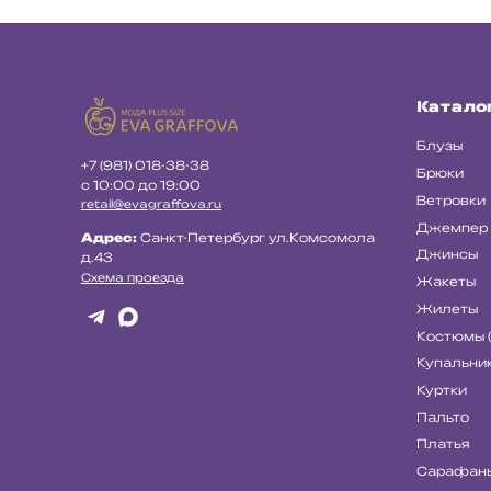
Катало
Блузы
+7 (981) 018-38-38
Брюки
с 10:00 до 19:00
Ветровки
retail@evagraffova.ru
Джемпер
Адрес:
Санкт-Петербург ул.Комсомола
Джинсы
д.43
Схема проезда
Жакеты
Жилеты
Костюмы 
Купальни
Куртки
Пальто
Платья
Сарафан