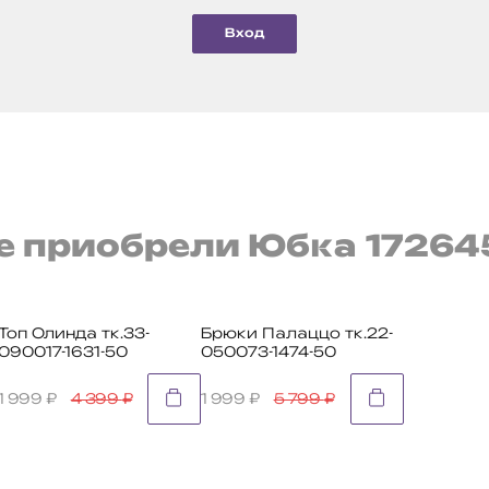
Вход
е приобрели Юбка 17264
Топ Олинда тк.33-
Брюки Палаццо тк.22-
090017-1631-50
050073-1474-50
1 999
₽
4 399
₽
1 999
₽
5 799
₽