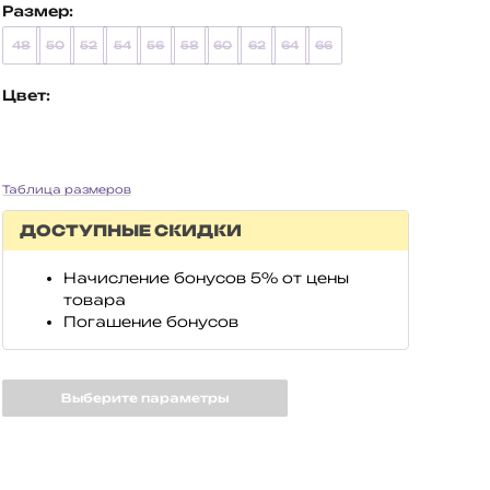
Размер:
48
50
52
54
56
58
60
62
64
66
Цвет:
Таблица размеров
ДОСТУПНЫЕ СКИДКИ
Начисление бонусов 5% от цены
товара
Погашение бонусов
Выберите параметры