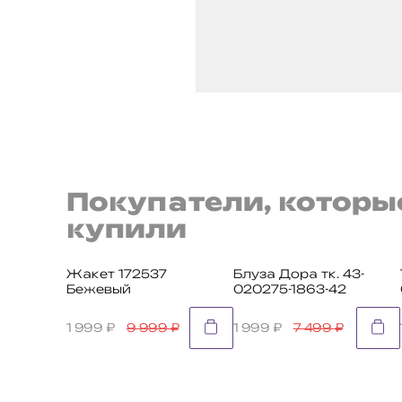
Покупатели, которы
купили
Жакет 172537
Блуза Дора тк. 43-
Бежевый
020275-1863-42
1 999
₽
9 999
₽
1 999
₽
7 499
₽