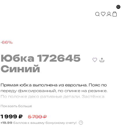
0
-66%
Юбка 172645
Синий
Прямая юбка выполнена из еврольна. Пояс по
переду фиксированный, по спинке на резинке.
По полочке деко ративные детали. Застёжка
на молнию и пуговицу По центру полочки,
Показать больше
внизу, шлица. Длина изделия - 62 см.
1 999
₽
5 799
₽
+19.99
баллов к вашему бонусному счету!
?